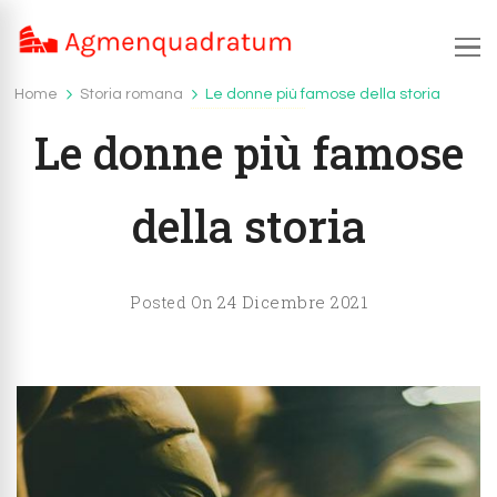
Agmenquadratum.net
agmenquadratum.net – la storia che insegna
Home
Storia romana
Le donne più famose della storia
Storia romana
Le donne più famose
della storia
24 Dicembre 2021
Posted On